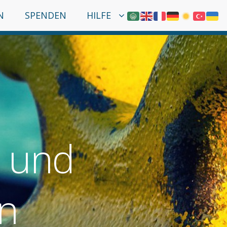
N
SPENDEN
HILFE
l und
n