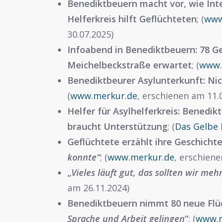
Benediktbeuern macht vor, wie Inte
Helferkreis hilft Geflüchteten
; (
www
30.07.2025)
Infoabend in Benediktbeuern: 78 G
Meichelbeckstraße erwartet
; (
www.
Benediktbeurer Asylunterkunft: Ni
(
www.merkur.de
, erschienen am 11.
Helfer für Asylhelferkreis: Benedi
braucht Unterstützung
; (
Das Gelbe 
Geflüchtete erzählt ihre Geschicht
konnte“
; (
www.merkur.de
, erschiene
„
Vieles läuft gut, das sollten wir meh
am 26.11.2024)
Benediktbeuern nimmt 80 neue Flüc
Sprache und Arbeit gelingen
“
; (
www.m