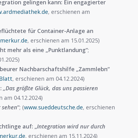
gration gelingen kann: Ein engagierter
.ardmediathek.de
, erschienen am
eflüchtete für Container-Anlage an
merkur.de
, erschienen am 15.01.2025)
cht mehr als eine „Punktlandung“
;
01.2025)
ktbeurer Nachbarschaftshilfe „Zammlebn“
Blatt
, erschienen am 04.12.2024)
e:
„Das größte Glück, das uns passieren
n am 04.12.2024)
r sehen
“
; (
www.sueddeutsche.de
, erschienen
htlinge auf: „
Integration wird nur durch
erkur.de
, erschienen am 15.11.2024)