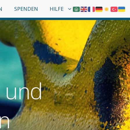
N
SPENDEN
HILFE
l und
n