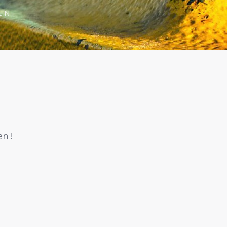
EN
n !